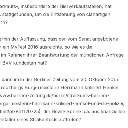
erkaufs-, insbesondere der Bierverkaufsstellen, hat
s stattgefunden, um die Entstehung von clanartigen
ern?
terhin der Auffassung, dass der vom Senat angebotene
r ein MyFest 2016 ausreichte, so wie es die
n im Rahmen ihrer Beantwortung der mündlichen Anfrage
r BVV kundgetan hat?
s dann im in der Berliner Zeitung vom 30. Oktober 2015
Kreuzbergs Bürgermeisterin Herrmann kritisiert Henkel
/www.berliner-zeitung.de/berlin/streit-ums-berliner-
germeisterin-herrmann-kritisiert-henkel-und-die-polizei,
l#plx861120725), der Bezirk könne u.a. aus finanziellen
stalter eines Straßenfests auftreten?