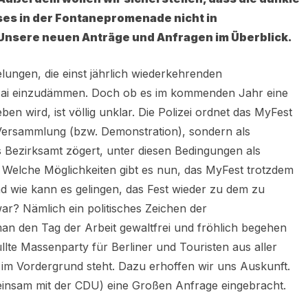
es in der Fontanepromenade nicht in
Unsere neuen Anträge und Anfragen im Überblick.
elungen, die einst jährlich wiederkehrenden
Mai einzudämmen. Doch ob es im kommenden Jahr eine
en wird, ist völlig unklar. Die Polizei ordnet das MyFest
 Versammlung (bzw. Demonstration), sondern als
s Bezirksamt zögert, unter diesen Bedingungen als
. Welche Möglichkeiten gibt es nun, das MyFest trotzdem
nd wie kann es gelingen, das Fest wieder zu dem zu
r? Nämlich ein politisches Zeichen der
n den Tag der Arbeit gewaltfrei und fröhlich begehen
üllte Massenparty für Berliner und Touristen aus aller
 im Vordergrund steht. Dazu erhoffen wir uns Auskunft.
insam mit der CDU) eine Großen Anfrage eingebracht.