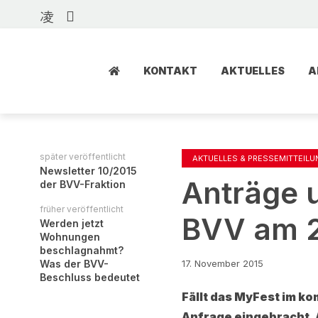
KONTAKT
AKTUELLES
A
später veröffentlicht
AKTUELLES & PRESSEMITTEIL
Newsletter 10/2015
Anträge 
der BVV-Fraktion
früher veröffentlicht
BVV am 2
Werden jetzt
Wohnungen
beschlagnahmt?
Was der BVV-
17. November 2015
Beschluss bedeutet
Fällt das MyFest im k
Anfrage eingebracht. 