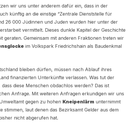
zen wir uns unter anderem dafür ein, dass in der
ch künftig an die einstige “Zentrale Dienststelle für
und 26 000 Jüdinnen und Juden wurden hier unter der
starbeit vermittelt. Dieses dunkle Kapitel der Geschichte
eit geraten. Gemeinsam mit anderen Fraktionen treten wir
ensglocke
im Volkspark Friedrichshain als Baudenkmal
utschland bleiben dürfen, müssen nach Ablauf ihres
and finanzierten Unterkünfte verlassen. Was tut der
, dass diese Menschen obdachlos werden? Das ist
chen Anfrage. Mit weiteren Anfragen erkundigen wir uns
 Umweltamt gegen zu hohen
Kneipenlärm
unternimmt
te stimmen, laut denen das Bezirksamt Gelder aus dem
isher nicht abgerufen hat.