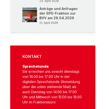
23. April 2026
Anträge und Anfragen
der SPD-Fraktion zur
BVV am 29.04.2026
21. April 2026
KONTAKT
Sprechstunde
Sie erreichen uns sowohl dienstags
von 16:00 bis 17:00 Uhr in der
digitalen Sprechstunde (Anmeldung
über die unten stehende Mail) als
auch Dienstag von 14:00 bis 17:00
Uhr und Mittwoch von 15:00 bis 18:00
Uhr im Fraktionsbüro: