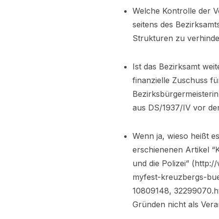
Welche Kontrolle der V
seitens des Bezirksamt
Strukturen zu verhind
Ist das Bezirksamt wei
finanzielle Zuschuss fü
Bezirksbürgermeisteri
aus DS/1937/IV vor de
Wenn ja, wieso heißt e
erschienenen Artikel “
und die Polizei” (http:/
myfest-kreuzbergs-buer
10809148, 32299070.htm
Gründen nicht als Veran