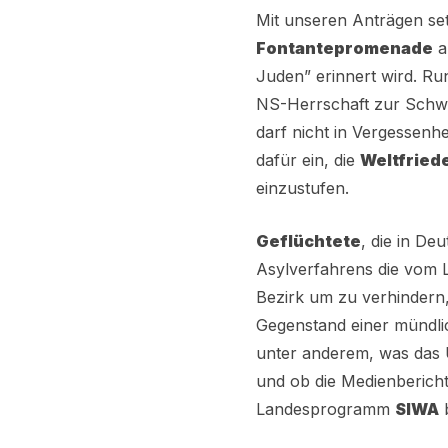
Mit unseren Anträgen set
Fontantepromenade
au
Juden” erinnert wird. R
NS-Herrschaft zur Schwer
darf nicht in Vergessenh
dafür ein, die
Weltfried
einzustufen.
Geflüchtete
, die in De
Asylverfahrens die vom L
Bezirk um zu verhindern
Gegenstand einer mündli
unter anderem, was das
und ob die Medienberich
Landesprogramm
SIWA
b