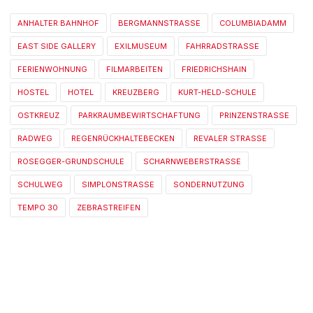
ANHALTER BAHNHOF
BERGMANNSTRASSE
COLUMBIADAMM
EAST SIDE GALLERY
EXILMUSEUM
FAHRRADSTRASSE
FERIENWOHNUNG
FILMARBEITEN
FRIEDRICHSHAIN
HOSTEL
HOTEL
KREUZBERG
KURT-HELD-SCHULE
OSTKREUZ
PARKRAUMBEWIRTSCHAFTUNG
PRINZENSTRASSE
RADWEG
REGENRÜCKHALTEBECKEN
REVALER STRASSE
ROSEGGER-GRUNDSCHULE
SCHARNWEBERSTRASSE
SCHULWEG
SIMPLONSTRASSE
SONDERNUTZUNG
TEMPO 30
ZEBRASTREIFEN