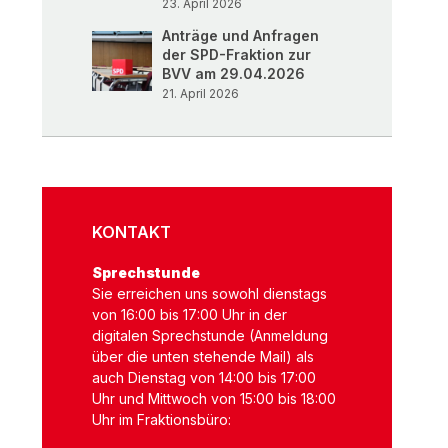
23. April 2026
Anträge und Anfragen
der SPD-Fraktion zur
BVV am 29.04.2026
21. April 2026
KONTAKT
Sprechstunde
Sie erreichen uns sowohl dienstags
von 16:00 bis 17:00 Uhr in der
digitalen Sprechstunde (Anmeldung
über die unten stehende Mail) als
auch Dienstag von 14:00 bis 17:00
Uhr und Mittwoch von 15:00 bis 18:00
Uhr im Fraktionsbüro: