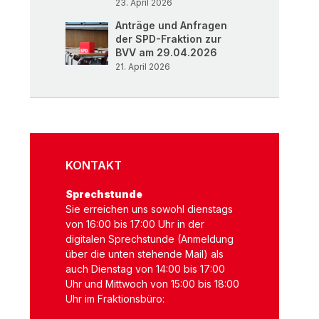
23. April 2026
Anträge und Anfragen
der SPD-Fraktion zur
BVV am 29.04.2026
21. April 2026
KONTAKT
Sprechstunde
Sie erreichen uns sowohl dienstags
von 16:00 bis 17:00 Uhr in der
digitalen Sprechstunde (Anmeldung
über die unten stehende Mail) als
auch Dienstag von 14:00 bis 17:00
Uhr und Mittwoch von 15:00 bis 18:00
Uhr im Fraktionsbüro: