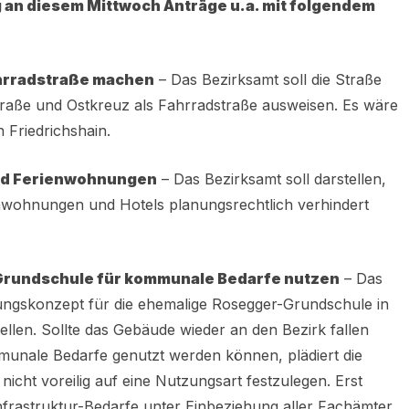
 an diesem Mittwoch Anträge u.a. mit folgendem
ahrradstraße machen
– Das Bezirksamt soll die Straße
aße und Ostkreuz als Fahrradstraße ausweisen. Es wäre
n Friedrichshain.
und Ferienwohnungen
– Das Bezirksamt soll darstellen,
nwohnungen und Hotels planungsrechtlich verhindert
rundschule für kommunale Bedarfe nutzen
– Das
zungskonzept für die ehemalige Rosegger-Grundschule in
llen. Sollte das Gebäude wieder an den Bezirk fallen
munale Bedarfe genutzt werden können, plädiert die
nicht voreilig auf eine Nutzungsart festzulegen. Erst
nfrastruktur-Bedarfe unter Einbeziehung aller Fachämter