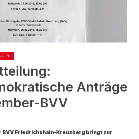
UNGEN
teilung:
mokratische Anträge
tember-BVV
er BVV Friedrichshain-Kreuzberg bringt zur