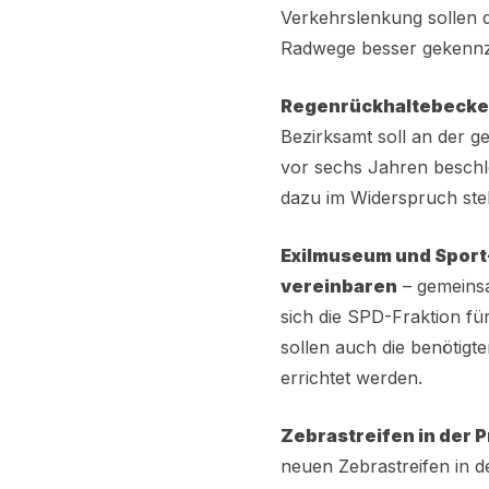
Verkehrslenkung sollen
Radwege besser gekennz
Regenrückhaltebecken
Bezirksamt soll an der g
vor sechs Jahren beschl
dazu im Widerspruch steh
Exilmuseum und Sport
vereinbaren
– gemeinsa
sich die SPD-Fraktion f
sollen auch die benötig
errichtet werden.
Zebrastreifen in der 
neuen Zebrastreifen in d