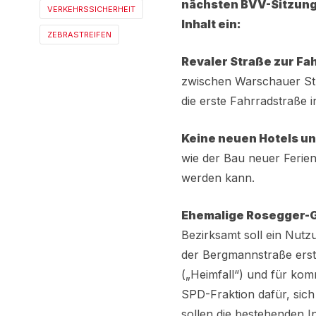
nächsten BVV-Sitzung
VERKEHRSSICHERHEIT
Inhalt ein:
ZEBRASTREIFEN
Revaler Straße zur F
zwischen Warschauer Str
die erste Fahrradstraße i
Keine neuen Hotels 
wie der Bau neuer Ferie
werden kann.
Ehemalige Rosegger-G
Bezirksamt soll ein Nut
der Bergmannstraße erste
(„Heimfall“) und für kom
SPD-Fraktion dafür, sich 
sollen die bestehenden I