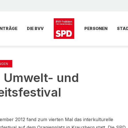
NTRÄGE
DIE BVV
PERSONEN
STA
UNGEN
 Umwelt- und
itsfestival
mber 2012 fand zum vierten Mal das interkulturelle
estival auf dem Oranienplatz in Kreuzberg statt. Die SPD