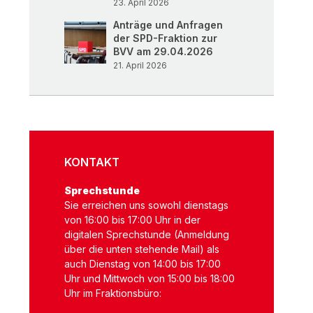
23. April 2026
Anträge und Anfragen
der SPD-Fraktion zur
BVV am 29.04.2026
21. April 2026
KONTAKT
Sprechstunde
Sie erreichen uns sowohl dienstags
von 16:00 bis 17:00 Uhr in der
digitalen Sprechstunde (Anmeldung
über die unten stehende Mail) als
auch Dienstag von 14:00 bis 17:00
Uhr und Mittwoch von 15:00 bis 18:00
Uhr im Fraktionsbüro: