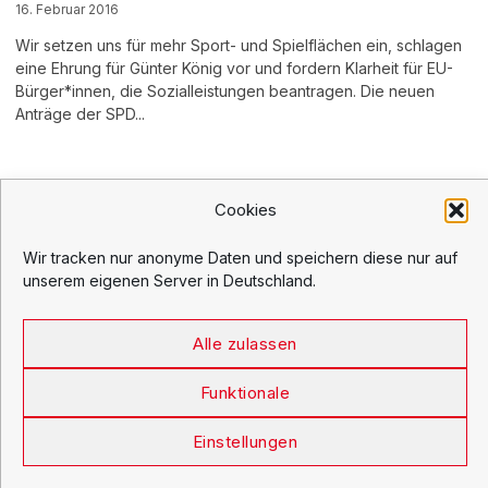
16. Februar 2016
Wir setzen uns für mehr Sport- und Spielflächen ein, schlagen
eine Ehrung für Günter König vor und fordern Klarheit für EU-
Bürger*innen, die Sozialleistungen beantragen. Die neuen
Anträge der SPD...
Cookies
Wir tracken nur anonyme Daten und speichern diese nur auf
unserem eigenen Server in Deutschland.
info@spdfraktion-xhain.de
| Tel.: 030 -
90298 2451
Kontakt
|
Cookie-Richtlinie
|
Erklärung zum
Alle zulassen
Datenschutz
|
Haftungsausschluss
|
Impressum
Funktionale
Einstellungen