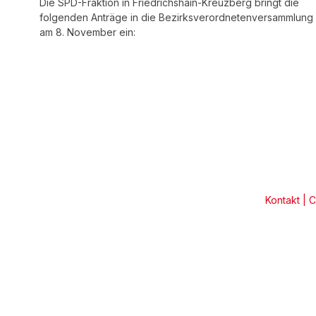
Die SPD-Fraktion in Friedrichshain-Kreuzberg bringt die
folgenden Anträge in die Bezirksverordne­tenversammlung
am 8. November ein:
Kontakt
|
C